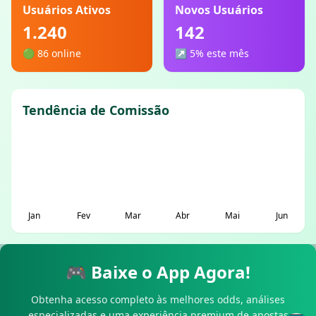
Usuários Ativos
Novos Usuários
1.240
142
🟢 86 online
↗ 5% este mês
Tendência de Comissão
Jan
Fev
Mar
Abr
Mai
Jun
🎮 Baixe o App Agora!
Obtenha acesso completo às melhores odds, análises
especializadas e uma experiência premium de apostas