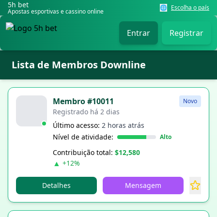
5h bet
🌐
Escolha o país
Apostas esportivas e cassino online
Entrar
Registrar
Lista de Membros Downline
Membro #10011
Novo
Registrado há 2 dias
Último acesso:
2 horas atrás
Nível de atividade:
Alto
Contribuição total:
$12,580
▲
+12%
Detalhes
Mensagem