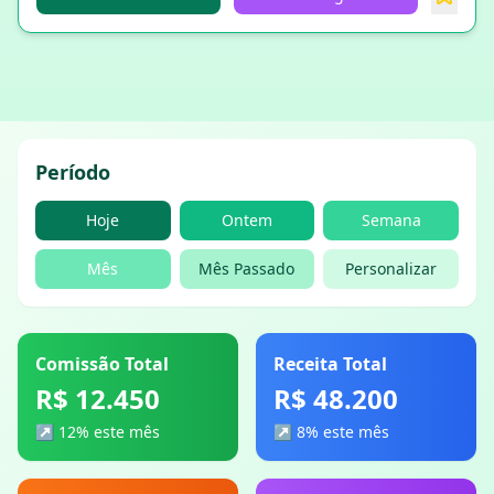
Período
Hoje
Ontem
Semana
Mês
Mês Passado
Personalizar
Comissão Total
Receita Total
R$ 12.450
R$ 48.200
↗ 12% este mês
↗ 8% este mês